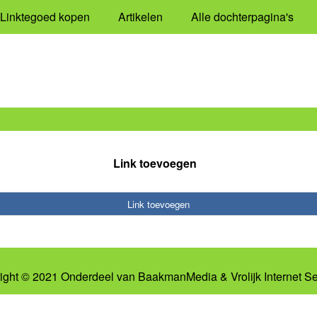
Linktegoed kopen
Artikelen
Alle dochterpagina's
Link toevoegen
Link toevoegen
ight © 2021 Onderdeel van
BaakmanMedia
&
Vrolijk Internet S